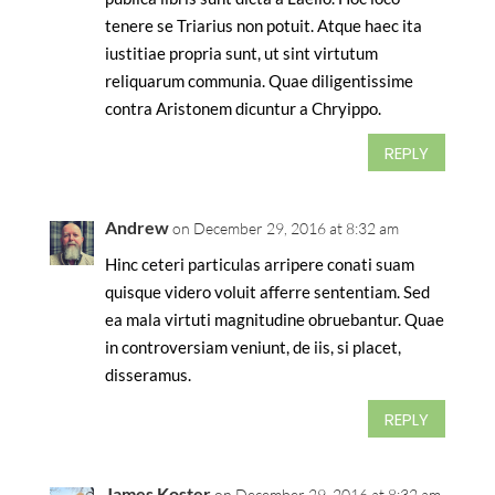
tenere se Triarius non potuit. Atque haec ita
iustitiae propria sunt, ut sint virtutum
reliquarum communia. Quae diligentissime
contra Aristonem dicuntur a Chryippo.
REPLY
Andrew
on December 29, 2016 at 8:32 am
Hinc ceteri particulas arripere conati suam
quisque videro voluit afferre sententiam. Sed
ea mala virtuti magnitudine obruebantur. Quae
in controversiam veniunt, de iis, si placet,
disseramus.
REPLY
James Koster
on December 29, 2016 at 8:32 am