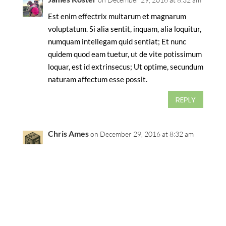
Est enim effectrix multarum et magnarum
voluptatum. Si alia sentit, inquam, alia loquitur,
numquam intellegam quid sentiat; Et nunc
quidem quod eam tuetur, ut de vite potissimum
loquar, est id extrinsecus; Ut optime, secundum
naturam affectum esse possit.
REPLY
Chris Ames
on December 29, 2016 at 8:32 am
Quod autem in homine praestantissimum
atque optimum est, id deseruit. Apud ceteros
autem philosophos, qui quaesivit aliquid, tacet;
Sedulo, inquam, faciam. Naturales divitias dixit
Yo
parabiles esse, quod parvo esset natura
contenta. Suo enim quisque studio maxime