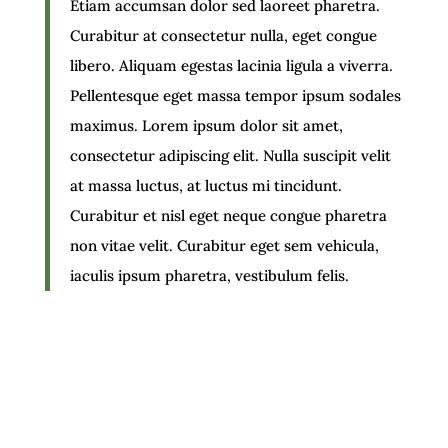
Etiam accumsan dolor sed laoreet pharetra.
Curabitur at consectetur nulla, eget congue
libero. Aliquam egestas lacinia ligula a viverra.
Pellentesque eget massa tempor ipsum sodales
maximus. Lorem ipsum dolor sit amet,
consectetur adipiscing elit. Nulla suscipit velit
at massa luctus, at luctus mi tincidunt.
Curabitur et nisl eget neque congue pharetra
non vitae velit. Curabitur eget sem vehicula,
iaculis ipsum pharetra, vestibulum felis.
Suspendisse auctor libero ut magna commodo
placerat. Curabitur rutrum urna a lorem aliquet, a
hendrerit sapien commodo. Sed nec leo eget ex
Yo
porta euismod quis non ante. Sed finibus vitae