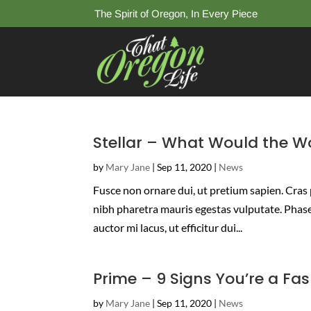
The Spirit of Oregon, In Every Piece
Stellar – What Would the Wo
by
Mary Jane
|
Sep 11, 2020
|
News
Fusce non ornare dui, ut pretium sapien. Cras p
nibh pharetra mauris egestas vulputate. Phasel
auctor mi lacus, ut efficitur dui...
Prime – 9 Signs You’re a Fas
by
Mary Jane
|
Sep 11, 2020
|
News