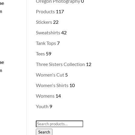
Oregon Photography
0
tae
am
Products
117
Stickers
22
Sweatshirts
42
Tank Tops
7
Tees
59
tae
Three Sisters Collection
12
am
Women's Cut
5
Women's Shirts
10
Womens
14
Youth
9
Search
for:
Search