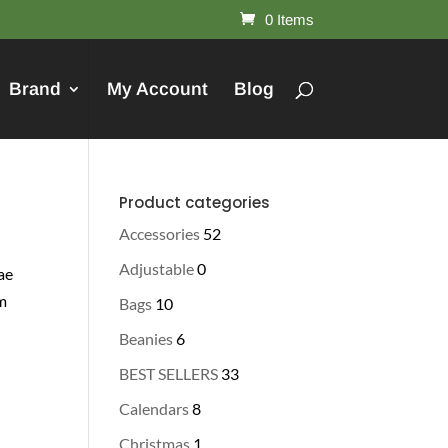
0 Items
Brand
My Account
Blog
Product categories
Accessories
52
Adjustable
0
tae
am
Bags
10
Beanies
6
BEST SELLERS
33
Calendars
8
Christmas
1