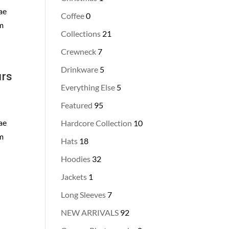
tae
Coffee
0
am
Collections
21
Crewneck
7
Drinkware
5
ars
Everything Else
5
Featured
95
tae
Hardcore Collection
10
am
Hats
18
Hoodies
32
Jackets
1
Long Sleeves
7
NEW ARRIVALS
92