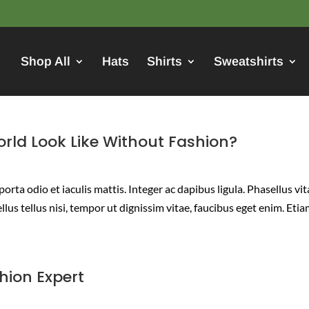
Shop All
Hats
Shirts
Sweatshirts
rld Look Like Without Fashion?
orta odio et iaculis mattis. Integer ac dapibus ligula. Phasellus vi
lus tellus nisi, tempor ut dignissim vitae, faucibus eget enim. Eti
hion Expert